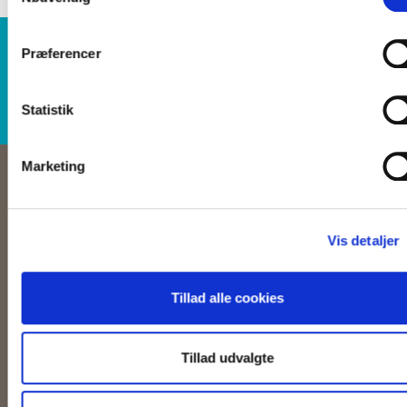
WE IMAGINE
Præferencer
WE CARE
WE COMMIT
Statistik
Marketing
OM OS
Vis detaljer
Keolis er en af de førende leverandører af kollektiv trafik i Danmark - og i
Tillad alle cookies
resten af verden. Vi leverer kollektiv transport af høj kvalitet med fokus
på passagerer og miljø.
Tillad udvalgte
FIND OS