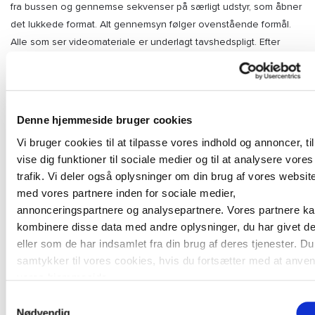
fra bussen og gennemse sekvenser på særligt udstyr, som åbner
det lukkede format. Alt gennemsyn følger ovenstående formål.
Alle som ser videomateriale er underlagt tavshedspligt. Efter
anmodning udleveres grundmaterialet til politiet.
Sletning
Denne hjemmeside bruger cookies
Al videoovervågning, der foretages, overskrives automatisk. Alt
Vi bruger cookies til at tilpasse vores indhold og annoncer, til
efter hvor meget bussen er i drift, og hvilken
vise dig funktioner til sociale medier og til at analysere vores
opbevaringskapacitet det pågældende system har, vil data blive
trafik. Vi deler også oplysninger om din brug af vores websit
overskrevet indenfor 5 – og senest 30 dage.
med vores partnere inden for sociale medier,
annonceringspartnere og analysepartnere. Vores partnere k
Klageadgang
kombinere disse data med andre oplysninger, du har givet d
eller som de har indsamlet fra din brug af deres tjenester. Du
Videoovervågede personer har ret til at få adgang til sine egne
samtykker til vores cookies, hvis du fortsætter med at anve
data, samt klage til datatilsynet over overvågningen.
vores hjemmeside.
Samtykkevalg
Nødvendig