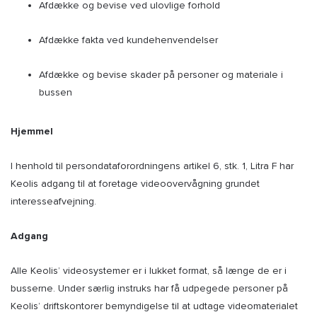
Afdække og bevise ved ulovlige forhold
Afdække fakta ved kundehenvendelser
Afdække og bevise skader på personer og materiale i
bussen
Hjemmel
I henhold til persondataforordningens artikel 6, stk. 1, Litra F har
Keolis adgang til at foretage videoovervågning grundet
interesseafvejning.
Adgang
Alle Keolis’ videosystemer er i lukket format, så længe de er i
busserne. Under særlig instruks har få udpegede personer på
Keolis’ driftskontorer bemyndigelse til at udtage videomaterialet