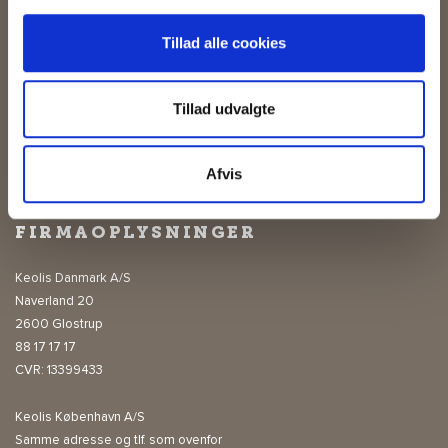
22/7/2026
Letbanedrift i Aarhus og Odense
Tillad alle cookies
15/7/2026
Drevet af ambitionen om at udvikle os
Tillad udvalgte
01/7/2026
Mangfoldighed gør os stærkere
Afvis
FIRMAOPLYSNINGER
Keolis Danmark A/S
Naverland 20
2600 Glostrup
88 17 17 17
CVR: 13399433
Keolis København A/S
Samme adresse og tlf. som ovenfor