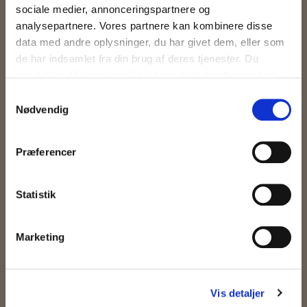
sociale medier, annonceringspartnere og
analysepartnere. Vores partnere kan kombinere disse
data med andre oplysninger, du har givet dem, eller som
OM OS
de har indsamlet fra din brug af deres tjenester. Du
samtykker til vores cookies, hvis du fortsætter med at
Keolis er en af de førende leverandører af kollektiv trafik i Danmark - og i
anvende vores hjemmeside.
Samtykkevalg
resten af verden. Vi leverer kollektiv transport af høj kvalitet med fokus
Nødvendig
på passagerer og miljø.
Præferencer
FIND OS
Statistik
Marketing
SIDSTE NYT
Vis detaljer