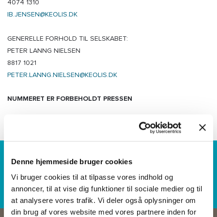
4074 1310
IB.JENSEN@KEOLIS.DK
GENERELLE FORHOLD TIL SELSKABET:
PETER LANNG NIELSEN
8817 1021
PETER.LANNG.NIELSEN@KEOLIS.DK
NUMMERET ER FORBEHOLDT PRESSEN
WE IMAGINE
Denne hjemmeside bruger cookies
WE CARE
Vi bruger cookies til at tilpasse vores indhold og
WE COMMIT
annoncer, til at vise dig funktioner til sociale medier og til
at analysere vores trafik. Vi deler også oplysninger om
din brug af vores website med vores partnere inden for