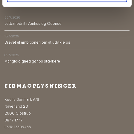
SIDSTE NYT
22/7/2026
Letbanedrift i Aarhus og Odense
15/7/2026
Drevet af ambitionen om at udvikle os
01/7/2026
Mangfoldighed gør os stærkere
FIRMAOPLYSNINGER
Keolis Danmark A/S
Naverland 20
2600 Glostrup
88 17 17 17
CVR: 13399433