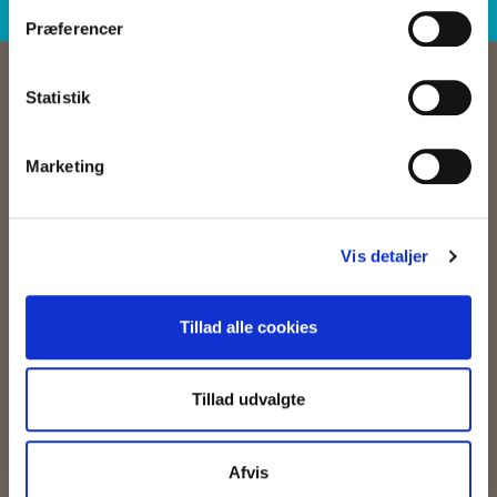
Præferencer
Statistik
OM OS
Marketing
Keolis er en af de førende leverandører af kollektiv trafik i Danmark - og i
resten af verden. Vi leverer kollektiv transport af høj kvalitet med fokus
på passagerer og miljø.
Vis detaljer
Tillad alle cookies
FIND OS
Tillad udvalgte
Afvis