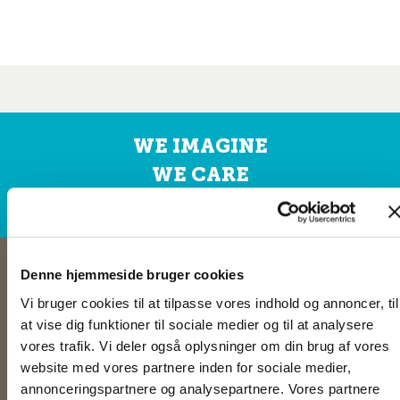
WE IMAGINE
WE CARE
WE COMMIT
Denne hjemmeside bruger cookies
Vi bruger cookies til at tilpasse vores indhold og annoncer, til
at vise dig funktioner til sociale medier og til at analysere
OM OS
vores trafik. Vi deler også oplysninger om din brug af vores
website med vores partnere inden for sociale medier,
Keolis er en af de førende leverandører af kollektiv trafik i Danmark - og i
annonceringspartnere og analysepartnere. Vores partnere
resten af verden. Vi leverer kollektiv transport af høj kvalitet med fokus