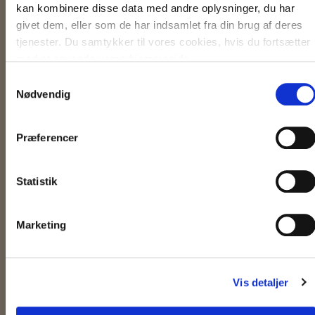
på passagerer og miljø.
kan kombinere disse data med andre oplysninger, du har
givet dem, eller som de har indsamlet fra din brug af deres
tjenester. Du samtykker til vores cookies, hvis du fortsætter
med at anvende vores hjemmeside.
FIND OS
Samtykkevalg
Nødvendig
Præferencer
SIDSTE NYT
Statistik
22/7/2026
Letbanedrift i Aarhus og Odense
Marketing
15/7/2026
Drevet af ambitionen om at udvikle os
Vis detaljer
01/7/2026
Mangfoldighed gør os stærkere