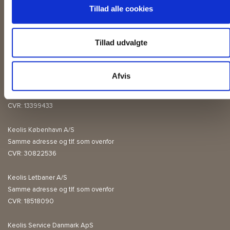
Tillad alle cookies
FIRMAOPLYSNINGER
Tillad udvalgte
Keolis Danmark A/S
Naverland 20
Afvis
2600 Glostrup
88 17 17 17
CVR: 13399433
Keolis København A/S
Samme adresse og tlf. som ovenfor
CVR: 30822536
Keolis Letbaner A/S
Samme adresse og tlf. som ovenfor
CVR: 18518090
Keolis Service Danmark ApS