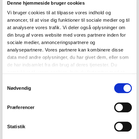
Juli 2022
Denne hjemmeside bruger cookies
Vi bruger cookies til at tilpasse vores indhold og
Juni 2022
annoncer, til at vise dig funktioner til sociale medier og til
at analysere vores trafik. Vi deler også oplysninger om
Maj 2022
din brug af vores website med vores partnere inden for
sociale medier, annonceringspartnere og
April 2022
analysepartnere. Vores partnere kan kombinere disse
Marts 2022
data med andre oplysninger, du har givet dem, eller som
de har indsamlet fra din brug af deres tjenester. Du
Februar 2022
samtykker til vores cookies, hvis du fortsætter med at
anvende vores hjemmeside.
Samtykkevalg
Januar 2022
Nødvendig
December 2021
Præferencer
Oktober 2021
September 2021
Statistik
August 2021