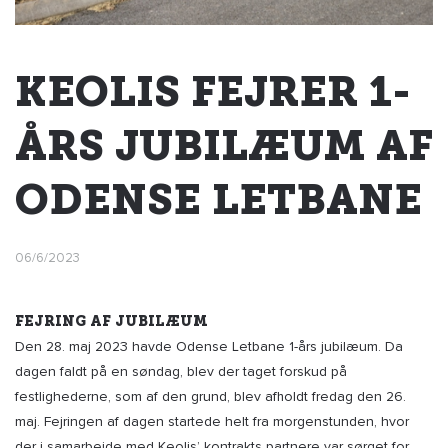
KEOLIS FEJRER 1-
ÅRS JUBILÆUM AF
ODENSE LETBANE
06/6/2023
FEJRING AF JUBILÆUM
Den 28. maj 2023 havde Odense Letbane 1-års jubilæum. Da
dagen faldt på en søndag, blev der taget forskud på
festlighederne, som af den grund, blev afholdt fredag den 26.
maj. Fejringen af dagen startede helt fra morgenstunden, hvor
der i samarbejde med Keolis’ kontrakts partnere var sørget for