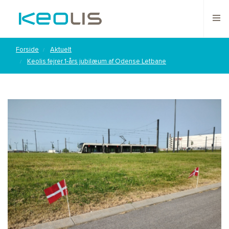
Forside
Aktuelt
Keolis fejrer 1-års jubilæum af Odense Letbane