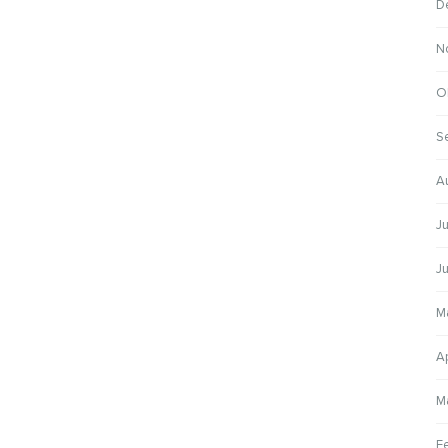
D
N
O
S
A
J
J
M
A
M
F