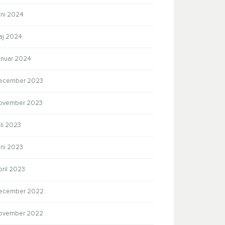
uni 2024
aj 2024
anuar 2024
ecember 2023
ovember 2023
li 2023
uni 2023
pril 2023
ecember 2022
ovember 2022