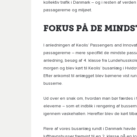
kollektiv trafik i Danmark – og i resten af verden 
passagererne og miljøet.
FOKUS PÅ DE MINDS
I anledningen af Keolis’ Passengers and Innovati
passagererne – mere specifikt de mindste passa
anledning, besøg af 4. klasse fra Lundehusskol
morgen og blev kørt til Keolis’ busanlæg i Hvid
Efter ankomst til anlægget blev børnene vist run
busserne.
Ud over en snak om, hvordan man bør færdes i t
eleverne – som et indblik i rengøring af busserne
igennem vaskehallen. Herefter blev de kørt tilb
Flere af vores busanlæg rundt i Danmark havde i
lufthavnsbusser fremvist til en 2. klasse på en 