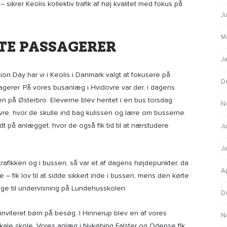
– sikrer Keolis kollektiv trafik af høj kvalitet med fokus på
J
M
TE PASSAGERER
J
on Day har vi i Keolis i Danmark valgt at fokusere på
D
gerer. På vores busanlæg i Hvidovre var der, i dagens
en på Østerbro. Eleverne blev hentet i en bus torsdag
N
ovre, hvor de skulle ind bag kulissen og lære om busserne.
dt på anlægget, hvor de også fik tid til at nærstudere
Ju
J
rafikken og i bussen, så var et af dagens højdepunkter, da
A
 – fik lov til at sidde sikkert inde i bussen, mens den kørte
age til undervisning på Lundehusskolen.
D
nviteret børn på besøg. I Hinnerup blev en af vores
N
lokale skole. Vores anlæg i Nykøbing Falster og Odense fik