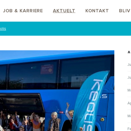
JOB & KARRIERE
AKTUELT
KONTAKT
BLI
olis
A
Ju
J
M
A
M
F