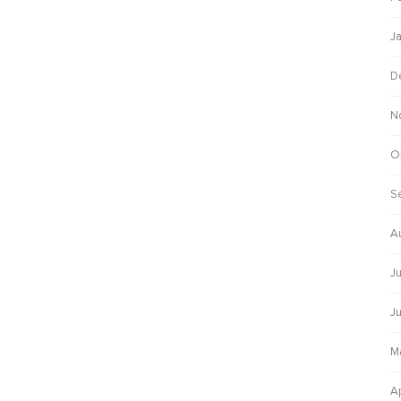
J
D
N
O
S
A
Ju
Ju
M
Ap