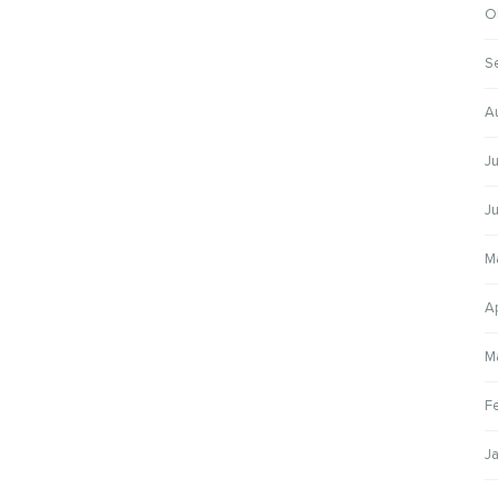
O
S
A
Ju
Ju
M
Ap
M
F
J