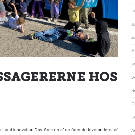
S
Ju
J
M
J
ASSAGERERNE HOS
D
N
O
S
s and Innovation Day. Som en af de førende leverandører af
A