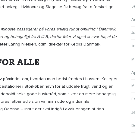
S
t anlæg i Hvidovre og Slagelse fik besøg fra to forskellige
A
e mindste passagerer på vores anlæg rundt omkring i Danmark.
Ju
 og behageligt fra A til B, derfor føler vi også ansvar for, at de
eter Lanng Nielsen, adm. direktør for Keolis Danmark.
J
M
FOR ALLE
A
ev påmindet om, hvordan man bedst færdes i bussen. Kolleger
M
ndestationer i Storkøbenhavn for at uddele frugt, vand og en
 indeholdt seks gode huskeråd, som sikrer en mere behagelig
F
 vores letbanedivision var man ude og indsamle
g Odense – input der skal indgå i evalueringen af den
J
D