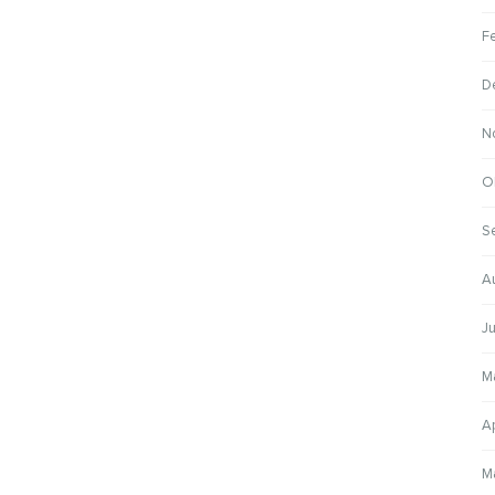
F
D
N
O
S
A
Ju
M
Ap
M