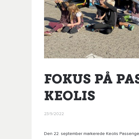
FOKUS PÅ P
KEOLIS
23/9/2022
Den 22. september markerede Keolis Passenger