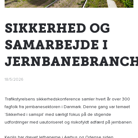
SIKKERHED OG
SAMARBEJDE I
JERNBANEBRANC
18/5/2026
Trafikstyrelsens sikkerhedskonference samler hvert år over 300
fagfolk fra jernbanesektoren i Danmark. Denne gang var temaet
’Sikkerhed i samspil’ med særligt fokus på de stigende
udfordringer med uautoriseret og risikofyldt adfærd på jernbanen.
Keolis har drevet letbanerne i Aarhus og Odense siden