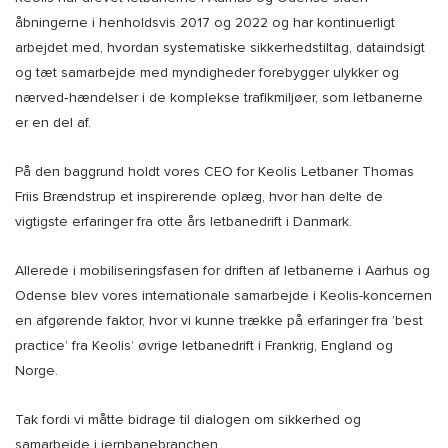
åbningerne i henholdsvis 2017 og 2022 og har kontinuerligt
arbejdet med, hvordan systematiske sikkerhedstiltag, dataindsigt
og tæt samarbejde med myndigheder forebygger ulykker og
nærved‑hændelser i de komplekse trafikmiljøer, som letbanerne
er en del af.
På den baggrund holdt vores CEO for Keolis Letbaner Thomas
Friis Brændstrup et inspirerende oplæg, hvor han delte de
vigtigste erfaringer fra otte års letbanedrift i Danmark.
Allerede i mobiliseringsfasen for driften af letbanerne i Aarhus og
Odense blev vores internationale samarbejde i Keolis-koncernen
en afgørende faktor, hvor vi kunne trække på erfaringer fra ’best
practice’ fra Keolis’ øvrige letbanedrift i Frankrig, England og
Norge.
Tak fordi vi måtte bidrage til dialogen om sikkerhed og
samarbejde i jernbanebranchen.