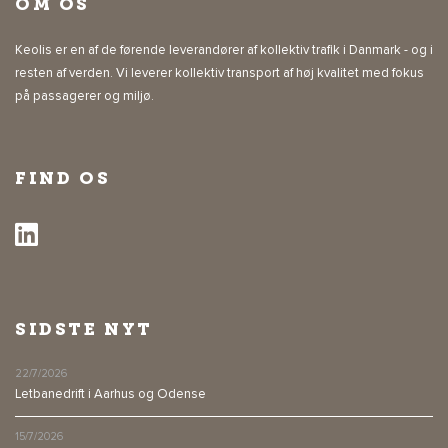
OM OS
Keolis er en af de førende leverandører af kollektiv trafik i Danmark - og i
resten af verden. Vi leverer kollektiv transport af høj kvalitet med fokus
på passagerer og miljø.
FIND OS
SIDSTE NYT
22/7/2026
Letbanedrift i Aarhus og Odense
15/7/2026