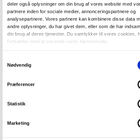
deler også oplysninger om din brug af vores website med vo
December 2020
partnere inden for sociale medier, annonceringspartnere og
analysepartnere. Vores partnere kan kombinere disse data 
November 2020
andre oplysninger, du har givet dem, eller som de har indsaml
din brug af deres tjenester. Du samtykker til vores cookies, 
Oktober 2020
fortsætter med at anvende vores hjemmeside.
September 2020
Samtykkevalg
August 2020
Nødvendig
Juli 2020
Præferencer
Juni 2020
Statistik
Maj 2020
April 2020
Marketing
Marts 2020