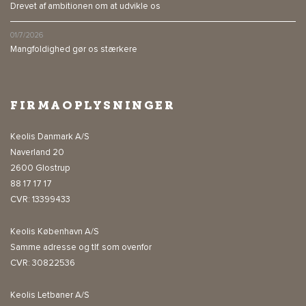
Drevet af ambitionen om at udvikle os
01/7/2026
Mangfoldighed gør os stærkere
FIRMAOPLYSNINGER
Keolis Danmark A/S
Naverland 20
2600 Glostrup
88 17 17 17
CVR: 13399433
Keolis København A/S
Samme adresse og tlf. som ovenfor
CVR: 30822536
Keolis Letbaner A/S